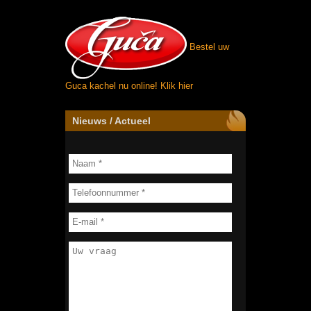
Bestel uw
Guca kachel nu online!
Klik hier
Nieuws / Actueel