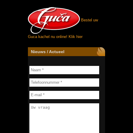
Bestel uw
Guca kachel nu online!
Klik hier
Nieuws / Actueel