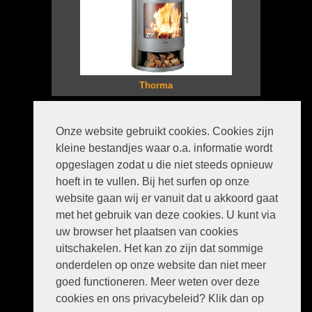
Thorma
Privacyverklaring
Onze website gebruikt cookies. Cookies zijn
Disclaimer
kleine bestandjes waar o.a. informatie wordt
Sitemap
Contact
opgeslagen zodat u die niet steeds opnieuw
Climate kachels, houtkachels
hoeft in te vullen. Bij het surfen op onze
website gaan wij er vanuit dat u akkoord gaat
met het gebruik van deze cookies. U kunt via
uw browser het plaatsen van cookies
uitschakelen. Het kan zo zijn dat sommige
onderdelen op onze website dan niet meer
goed functioneren. Meer weten over deze
Kortanova.nl
Kopstukken 1
cookies en ons privacybeleid? Klik dan op
9584 TE Mussel, Groningen