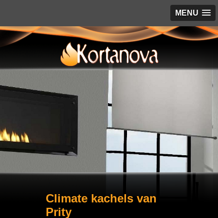
MENU
Climate kachels van
Prity