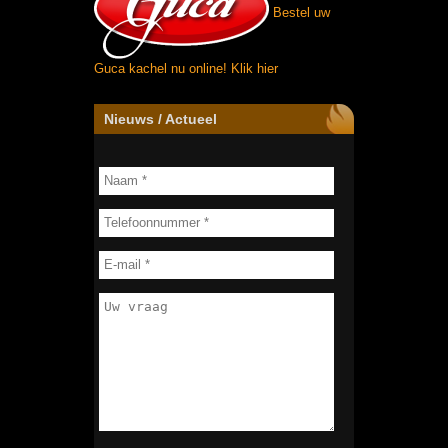
Bestel uw
Guca kachel nu online!
Klik hier
Nieuws / Actueel