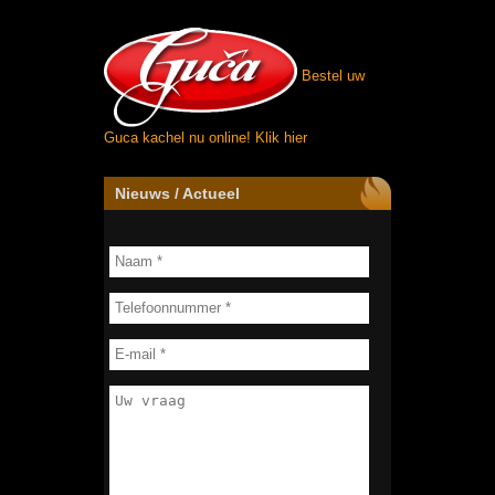
Bestel uw
Guca kachel nu online!
Klik hier
Nieuws / Actueel