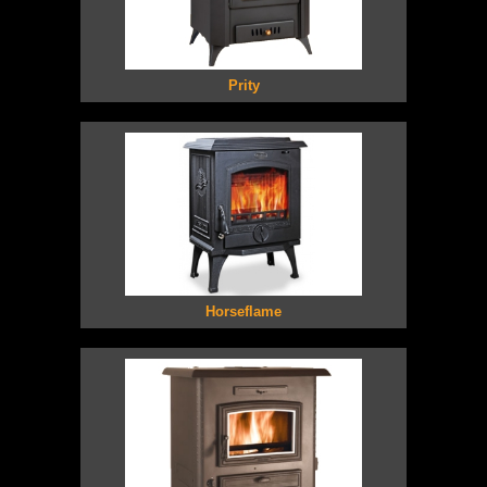
Prity
Horseflame