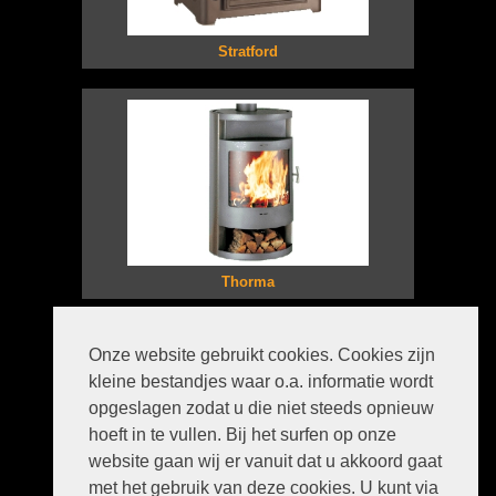
Stratford
Thorma
Privacyverklaring
Onze website gebruikt cookies. Cookies zijn
Disclaimer
kleine bestandjes waar o.a. informatie wordt
Sitemap
Contact
opgeslagen zodat u die niet steeds opnieuw
Goedkope kachel - Kortanova
hoeft in te vullen. Bij het surfen op onze
website gaan wij er vanuit dat u akkoord gaat
met het gebruik van deze cookies. U kunt via