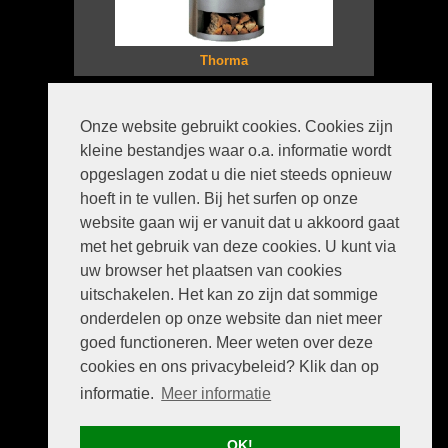
Thorma
Privacyverklaring
Onze website gebruikt cookies. Cookies zijn
Disclaimer
kleine bestandjes waar o.a. informatie wordt
Sitemap
Contact
opgeslagen zodat u die niet steeds opnieuw
Guca kachel bestellen
hoeft in te vullen. Bij het surfen op onze
website gaan wij er vanuit dat u akkoord gaat
met het gebruik van deze cookies. U kunt via
uw browser het plaatsen van cookies
uitschakelen. Het kan zo zijn dat sommige
onderdelen op onze website dan niet meer
goed functioneren. Meer weten over deze
Kortanova.nl
Kopstukken 1
cookies en ons privacybeleid? Klik dan op
9584 TE Mussel, Groningen
info@kortanova.nl
informatie.
Meer informatie
0599 - 454885
OK!