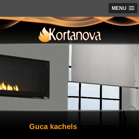
MENU
Guca kachels