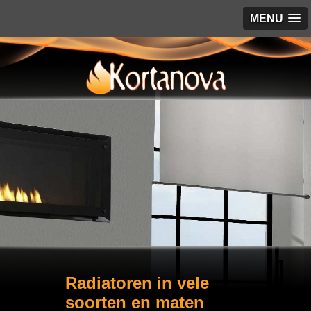
MENU
Radiatoren in vele
soorten en maten