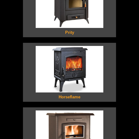
Prity
Horseflame