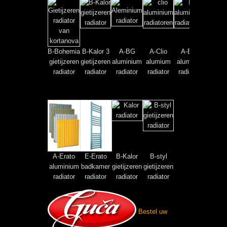
B-Bohemia
B-Kalor 3
A-BG
A-Clio
A-Era
gietijzeren
gietijzeren
aluminium
alumium
alumium
radiator
radiator
radiator
radiator
radiator
A-Erato
E-Erato
B-Kalor
B-styl
aluminium
badkamer
gietijzeren
gietijzeren
radiator
radiator
radiator
radiator
Bestel uw